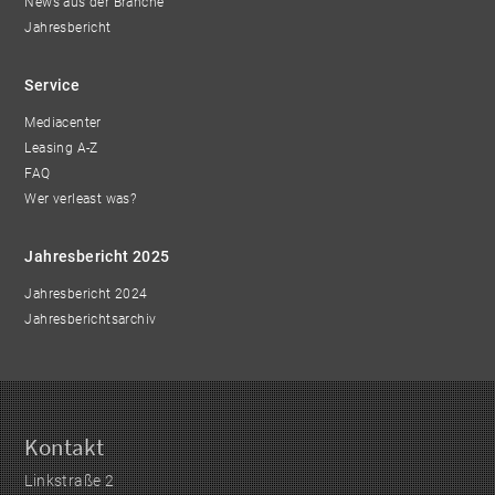
News aus der Branche
Jahresbericht
Service
Mediacenter
Leasing A-Z
FAQ
Wer verleast was?
Jahresbericht 2025
Jahresbericht 2024
Jahresberichtsarchiv
Kontakt
Linkstraße 2