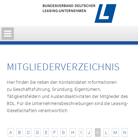
MITGLIEDERVERZEICHNIS
Hier finden Sie neben den Kontaktdaten Informationen
zu Geschäftsführung, Gründung, Eigentümern,
Tätigkeitsfeldern und Auslandsaktivitäten der Mitglieder des
BDL. Für die Unternehmensbeschreibungen sind die Leasing-
Gesellschaften verantwortlich.
A
B
C
D
E
F
G
H
I
J
K
L
M
N