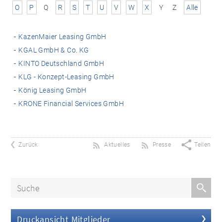
O
P
Q
R
S
T
U
V
W
X
Y
Z
Alle
KazenMaier Leasing GmbH
KGAL GmbH & Co. KG
KINTO Deutschland GmbH
KLG - Konzept-Leasing GmbH
König Leasing GmbH
KRONE Financial Services GmbH
Zurück
Aktuelles
Presse
Teilen
Druckansicht Mitglieder