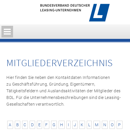
MITGLIEDERVERZEICHNIS
Hier finden Sie neben den Kontaktdaten Informationen
zu Geschäftsführung, Gründung, Eigentümern,
Tätigkeitsfeldern und Auslandsaktivitäten der Mitglieder des
BDL. Für die Unternehmensbeschreibungen sind die Leasing-
Gesellschaften verantwortlich.
A
B
C
D
E
F
G
H
I
J
K
L
M
N
O
P