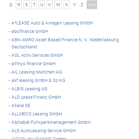
Q
R
S
T
U
V
W
X
Y
Z
Alle
A*LEASE Auto & Anlagen Leasing GmbH
abcfinance GmbH
ABN AMRO Asset Based Finance N. V., Niederlassung
Deutschland
AGL Activ Services GmbH
aifinyo finance GmbH
AIL Leasing München AG
akf leasing GmbH & Co KG
ALBIS Leasing AG
ALD Lease Finanz GmbH
Allane SE
ALLMECO Leasing GmbH
Alphabet Fuhrparkmanagement GmbH
ALS AutoLeasing-Service GmbH