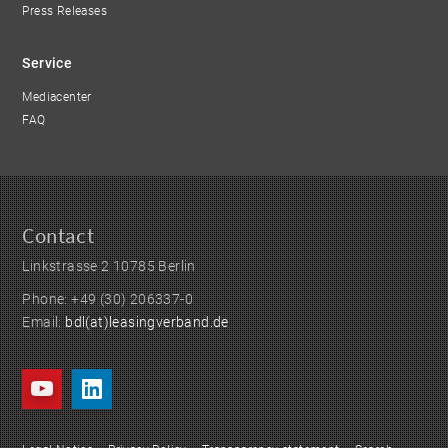
Press Releases
Service
Mediacenter
FAQ
Contact
Linkstrasse 2 10785 Berlin
Phone: +49 (30) 206337-0
Email:
bdl(at)leasingverband.de