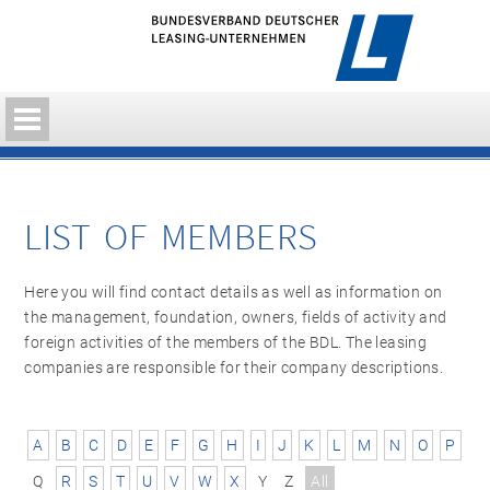
LIST OF MEMBERS
Here you will find contact details as well as information on
the management, foundation, owners, fields of activity and
foreign activities of the members of the BDL. The leasing
companies are responsible for their company descriptions.
A
B
C
D
E
F
G
H
I
J
K
L
M
N
O
P
Q
R
S
T
U
V
W
X
Y
Z
All