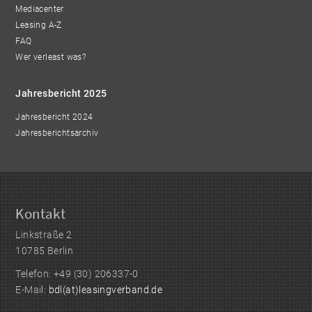
Mediacenter
Leasing A-Z
FAQ
Wer verleast was?
Jahresbericht 2025
Jahresbericht 2024
Jahresberichtsarchiv
Kontakt
Linkstraße 2
10785 Berlin
Telefon: +49 (30) 206337-0
E-Mail:
bdl(at)leasingverband.de