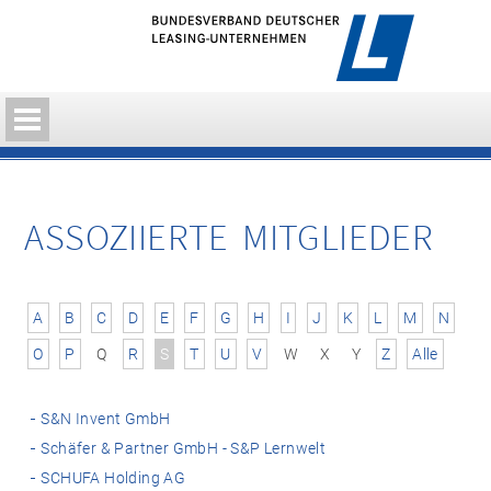
ASSOZIIERTE MITGLIEDER
A
B
C
D
E
F
G
H
I
J
K
L
M
N
O
P
Q
R
S
T
U
V
W
X
Y
Z
Alle
S&N Invent GmbH
Schäfer & Partner GmbH - S&P Lernwelt
SCHUFA Holding AG