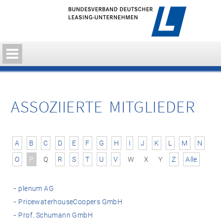
ASSOZIIERTE MITGLIEDER
A
B
C
D
E
F
G
H
I
J
K
L
M
N
O
P
Q
R
S
T
U
V
W
X
Y
Z
Alle
plenum AG
PricewaterhouseCoopers GmbH
Prof. Schumann GmbH