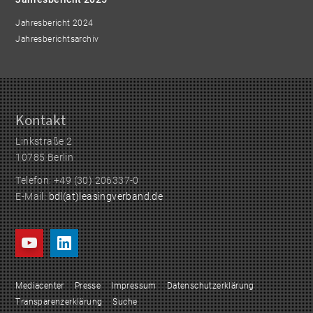
Jahresbericht 2024
Jahresberichtsarchiv
Kontakt
Linkstraße 2
10785 Berlin
Telefon: +49 (30) 206337-0
E-Mail:
bdl(at)leasingverband.de
Mediacenter
Presse
Impressum
Datenschutzerklärung
Transparenzerklärung
Suche