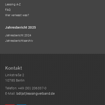
Leasing A-Z
FAQ
Wer verleast was?
Jahresbericht 2025
Jahresbericht 2024
Jahresberichtsarchiv
Kontakt
Linkstraße 2
10785 Berlin
Telefon: +49 (30) 206337-0
E-Mail:
bdl(at)leasingverband.de